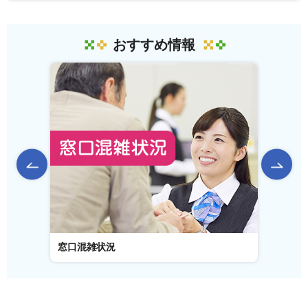
おすすめ情報
前のスライドを表示
窓口混雑状況
窓口事