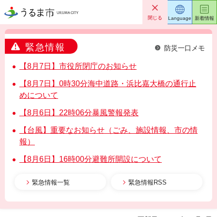
うるま市
閉じる
Language
新着情報
緊急情報
防災一口メモ
【8月7日】市役所閉庁のお知らせ
【8月7日】0時30分海中道路・浜比嘉大橋の通行止
めについて
【8月6日】22時06分暴風警報発表
【台風】重要なお知らせ（ごみ、施設情報、市の情
報）
【8月6日】16時00分避難所開設について
緊急情報一覧
緊急情報RSS