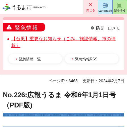
うるま市
閉じる
Language
新着情報
緊急情報
防災一口メモ
【台風】重要なお知らせ（ごみ、施設情報、市の情
報）
緊急情報一覧
緊急情報RSS
ページID：6463
更新日：2024年2月7日
No.226:広報うるま 令和6年1月1日号
（PDF版)