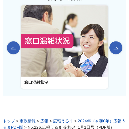
前のスライドを表示
窓口混雑状況
窓口事
トップ
>
市政情報
>
広報
>
広報うるま
>
2024年（令和6年）広報う
るまPDF版
> No.226:広報うるま 令和6年1月1日号（PDF版)