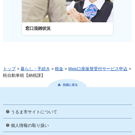
窓口混雑状況
窓口事
トップ
>
暮らし・手続き
>
税金
>
Web口座振替受付サービス申込
>
軽自動車税【納税課】
先頭に戻る
うるま市サイトについて
個人情報の取り扱い