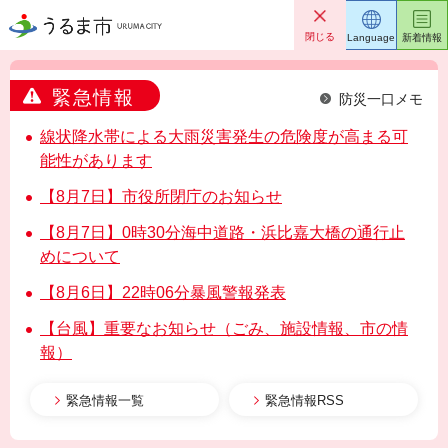
うるま市
閉じる
Language
新着情報
緊急情報
防災一口メモ
線状降水帯による大雨災害発生の危険度が高まる可
能性があります
【8月7日】市役所閉庁のお知らせ
【8月7日】0時30分海中道路・浜比嘉大橋の通行止
めについて
【8月6日】22時06分暴風警報発表
【台風】重要なお知らせ（ごみ、施設情報、市の情
報）
緊急情報一覧
緊急情報RSS