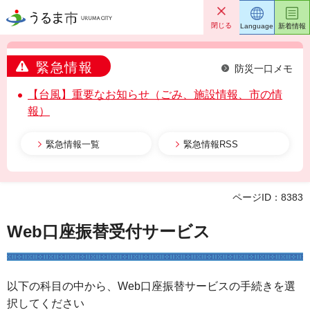
うるま市
閉じる
Language
新着情報
緊急情報
防災一口メモ
【台風】重要なお知らせ（ごみ、施設情報、市の情
報）
緊急情報一覧
緊急情報RSS
ページID：8383
Web口座振替受付サービス
以下の科目の中から、Web口座振替サービスの手続きを選
択してください