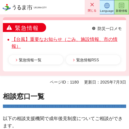
うるま市
閉じる
Language
新着情報
緊急情報
防災一口メモ
【台風】重要なお知らせ（ごみ、施設情報、市の情
報）
緊急情報一覧
緊急情報RSS
ページID：1180
更新日：2025年7月3日
相談窓口一覧
以下の相談支援機関で成年後見制度についてご相談ができ
ます。