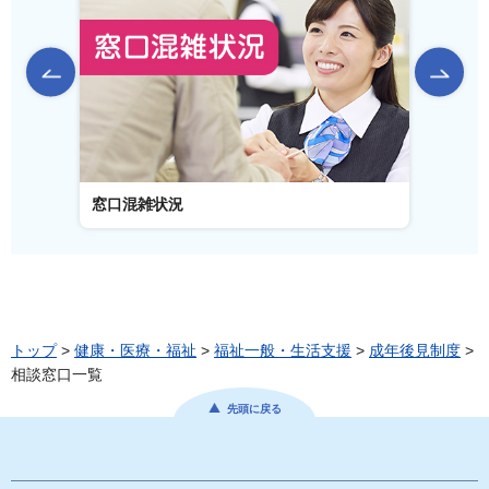
前のスライドを表示
窓口混雑状況
窓口事
トップ
>
健康・医療・福祉
>
福祉一般・生活支援
>
成年後見制度
>
相談窓口一覧
先頭に戻る