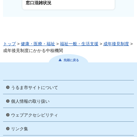
窓口混雑状況
窓口事
トップ
>
健康・医療・福祉
>
福祉一般・生活支援
>
成年後見制度
>
成年後見制度にかかる中核機関
先頭に戻る
うるま市サイトについて
個人情報の取り扱い
ウェブアクセシビリティ
リンク集