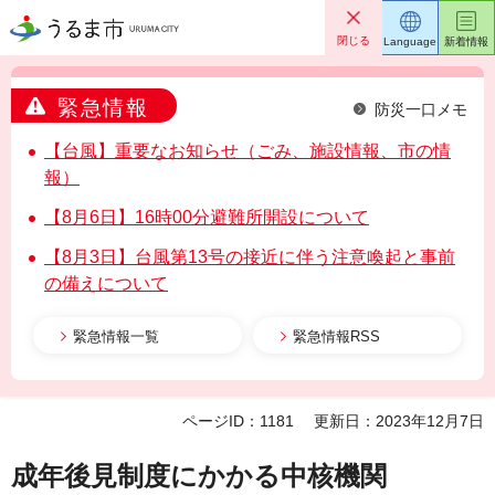
うるま市
閉じる
Language
新着情報
緊急情報
防災一口メモ
【台風】重要なお知らせ（ごみ、施設情報、市の情
報）
【8月6日】16時00分避難所開設について
【8月3日】台風第13号の接近に伴う注意喚起と事前
の備えについて
緊急情報一覧
緊急情報RSS
ページID：1181
更新日：2023年12月7日
成年後見制度にかかる中核機関