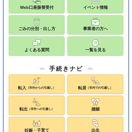
Web口座振替受付
イベント情報
ごみの分別・出し方
事業者の方へ
よくある質問
一覧を見る
手続きナビ
転入
転居
（市外からの引越し）
（市内での引越し）
転出
婚姻
（市外への引越し）
妊娠・子育て
出生