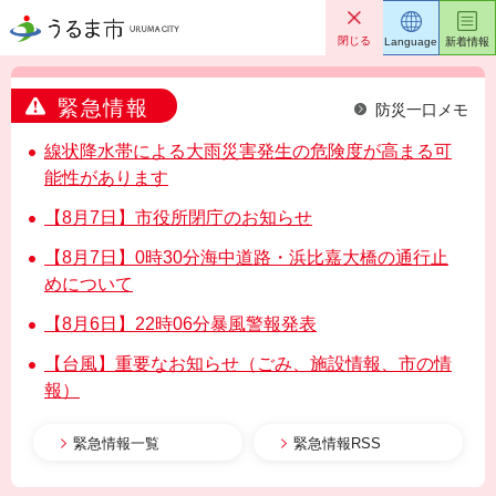
うるま市
閉じる
Language
新着情報
緊急情報
防災一口メモ
線状降水帯による大雨災害発生の危険度が高まる可
能性があります
【8月7日】市役所閉庁のお知らせ
【8月7日】0時30分海中道路・浜比嘉大橋の通行止
めについて
【8月6日】22時06分暴風警報発表
【台風】重要なお知らせ（ごみ、施設情報、市の情
報）
緊急情報一覧
緊急情報RSS