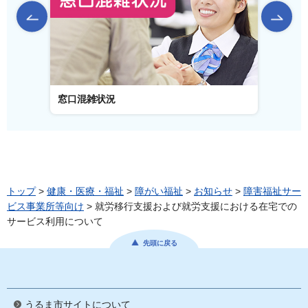
前のスライドを表示
窓口混雑状況
窓口事
トップ
>
健康・医療・福祉
>
障がい福祉
>
お知らせ
>
障害福祉サー
ビス事業所等向け
> 就労移行支援および就労支援における在宅での
サービス利用について
先頭に戻る
うるま市サイトについて