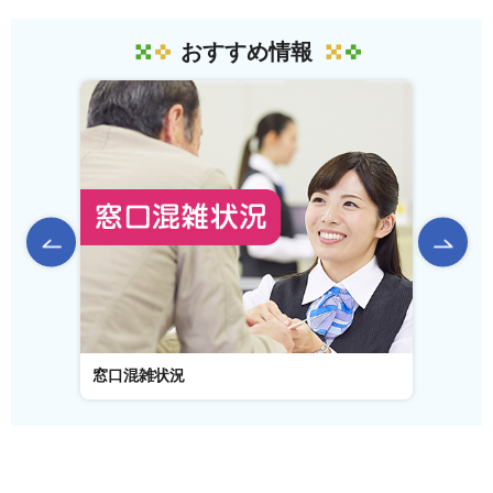
おすすめ情報
前のスライドを表示
窓口混雑状況
窓口事