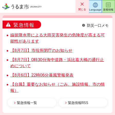
うるま市
閉じる
Language
新着情報
緊急情報
防災一口メモ
線状降水帯による大雨災害発生の危険度が高まる可
能性があります
【8月7日】市役所閉庁のお知らせ
【8月7日】0時30分海中道路・浜比嘉大橋の通行止
めについて
【8月6日】22時06分暴風警報発表
【台風】重要なお知らせ（ごみ、施設情報、市の情
報）
緊急情報一覧
緊急情報RSS