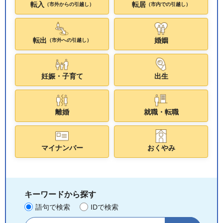
転入
転居
（市外からの引越し）
（市内での引越し）
転出
婚姻
（市外への引越し）
妊娠・子育て
出生
離婚
就職・転職
マイナンバー
おくやみ
キーワードから探す
語句で検索
IDで検索