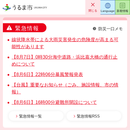
うるま市
閉じる
Language
新着情報
緊急情報
防災一口メモ
線状降水帯による大雨災害発生の危険度が高まる可
能性があります
【8月7日】0時30分海中道路・浜比嘉大橋の通行止
めについて
【8月6日】22時06分暴風警報発表
【台風】重要なお知らせ（ごみ、施設情報、市の情
報）
【8月6日】16時00分避難所開設について
緊急情報一覧
緊急情報RSS