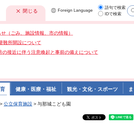
語句で検索
Foreign
Language
閉じる
IDで検索
らせ（ごみ、施設情報、市の情報）
分避難所開設について
3号の接近に伴う注意喚起と事前の備えについて
教育
健康・医療・福祉
観光・文化・スポーツ
ま
>
公立保育施設
> 与那城こども園