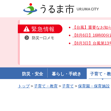
うるま市
【台風】重要なお知
緊急情報
【8月6日】16時00
防災一口メモ
【8月3日】台風第1
防災・安全
暮らし・手続き
子育て・
トップ
>
子育て・教育
>
子育て
>
保育園・保育施設