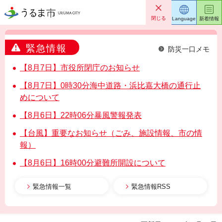
うるま市
閉じる
Language
新着情報
緊急情報
防災一口メモ
【8月7日】市役所閉庁のお知らせ
【8月7日】0時30分海中道路・浜比嘉大橋の通行止
めについて
【8月6日】22時06分暴風警報発表
【台風】重要なお知らせ（ごみ、施設情報、市の情
報）
【8月6日】16時00分避難所開設について
緊急情報一覧
緊急情報RSS