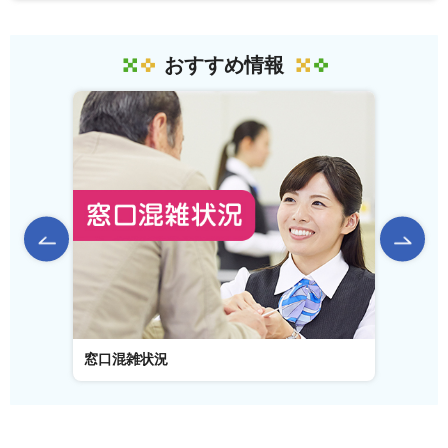
おすすめ情報
前のスライドを表示
窓口混雑状況
窓口事