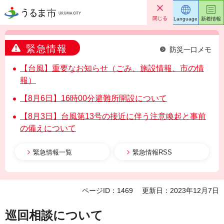
うるま市
閉じる
Language
新着情報
緊急情報
防災一口メモ
【台風】重要なお知らせ（ごみ、施設情報、市の情
報）
【8月6日】16時00分避難所開設について
【8月3日】台風第13号の接近に伴う注意喚起と事前
の備えについて
緊急情報一覧
緊急情報RSS
ページID：1469
更新日：2023年12月7日
巡回相談について