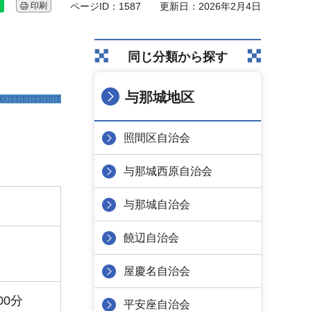
印刷
ページID：1587
更新日：2026年2月4日
同じ分類から探す
与那城地区
照間区自治会
与那城西原自治会
与那城自治会
饒辺自治会
屋慶名自治会
00分
平安座自治会