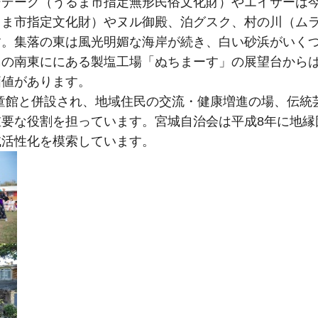
シデーク（うるま市指定無形民俗文化財）やエイサーは
ま市指定文化財）やヌル御殿、泊グスク、村の川（ムラ
す。集落の東は風光明媚な海岸が続き、白い砂浜がいく
島の南東ににある製塩工場「ぬちまーす」の展望台から
価値があります。
城児童館と併設され、地域住民の交流・健康増進の場、伝統
要な役割を担っています。宮城自治会は平成8年に地縁
域活性化を模索しています。