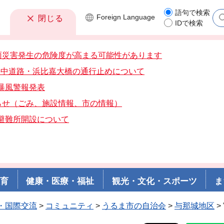
語句で検索
Foreign
Language
閉じる
IDで検索
雨災害発生の危険度が高まる可能性があります
分海中道路・浜比嘉大橋の通行止めについて
分暴風警報発表
らせ（ごみ、施設情報、市の情報）
分避難所開設について
教育
健康・医療・福祉
観光・文化・スポーツ
ま
・国際交流
>
コミュニティ
>
うるま市の自治会
>
与那城地区
>