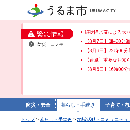
うるま市
線状降水帯による大
緊急情報
【8月7日】0時30
防災一口メモ
【8月6日】22時06
【台風】重要なお知
【8月6日】16時00
防災・安全
暮らし・手続き
子育て・
トップ
>
暮らし・手続き
>
地域活動・コミュニティ