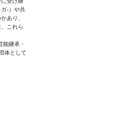
今に受け継
ガ-）や共
つかあり、
は、これら
芸能継承・
団体として