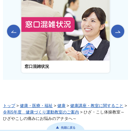
前のスライドを表示
窓口混雑状況
窓口事
トップ
>
健康・医療・福祉
>
健康
>
健康講座・教室に関すること
>
令和5年度 健康づくり運動教室のご案内
> ひざ・こし体操教室～
ひざやこしの痛みにお悩みのアナタへ～
先頭に戻る