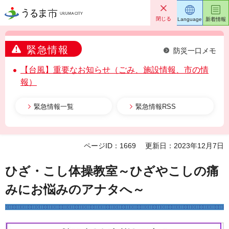
うるま市
閉じる
Language
新着情報
緊急情報
防災一口メモ
【台風】重要なお知らせ（ごみ、施設情報、市の情
報）
緊急情報一覧
緊急情報RSS
ページID：1669
更新日：2023年12月7日
ひざ・こし体操教室～ひざやこしの痛
みにお悩みのアナタへ～