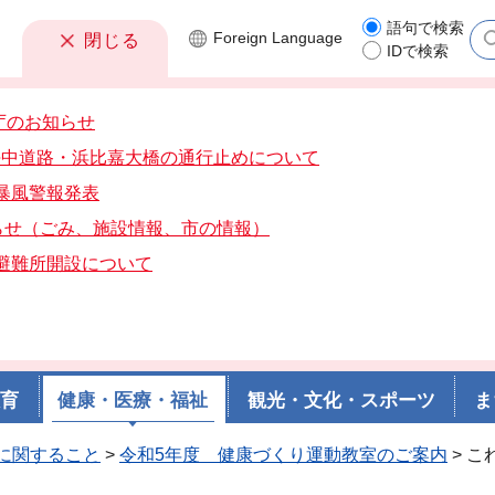
語句で検索
Foreign
Language
閉じる
IDで検索
庁のお知らせ
分海中道路・浜比嘉大橋の通行止めについて
分暴風警報発表
らせ（ごみ、施設情報、市の情報）
分避難所開設について
教育
健康・医療・福祉
観光・文化・スポーツ
ま
に関すること
>
令和5年度 健康づくり運動教室のご案内
> 