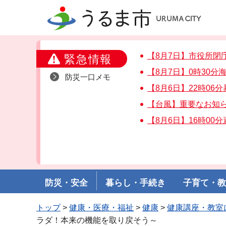
うるま市
【8月7日】市役所閉
緊急情報
【8月7日】0時30
防災一口メモ
【8月6日】22時06
【台風】重要なお知
【8月6日】16時00
防災・安全
暮らし・手続き
子育て・
トップ
>
健康・医療・福祉
>
健康
>
健康講座・教室
ラダ！本来の機能を取り戻そう～