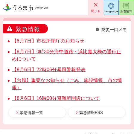
うるま市
閉じる
Language
新着情報
緊急情報
防災一口メモ
【8月7日】市役所閉庁のお知らせ
【8月7日】0時30分海中道路・浜比嘉大橋の通行止
めについて
【8月6日】22時06分暴風警報発表
【台風】重要なお知らせ（ごみ、施設情報、市の情
報）
【8月6日】16時00分避難所開設について
緊急情報一覧
緊急情報RSS