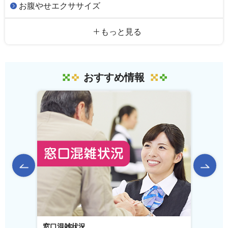
お腹やせエクササイズ
もっと見る
おすすめ情報
前のスライドを表示
窓口混雑状況
窓口事