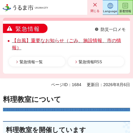
うるま市
閉じる
Language
新着情報
緊急情報
防災一口メモ
【台風】重要なお知らせ（ごみ、施設情報、市の情
報）
緊急情報一覧
緊急情報RSS
ページID：1684
更新日：2026年8月6日
料理教室について
料理教室を開催しています