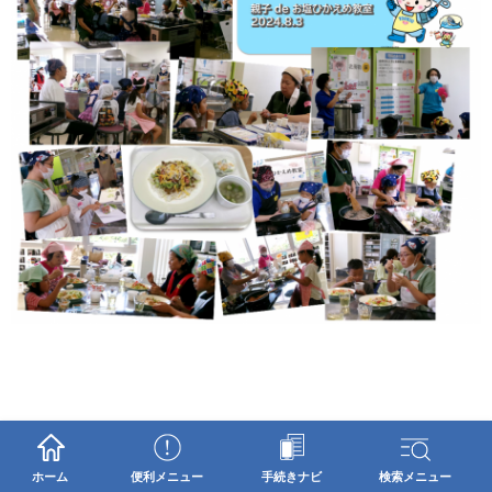
令和6年度「知って得する！お塩ひかえめ
ホーム
便利メニュー
手続きナビ
検索メニュー