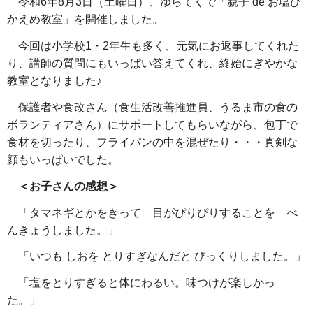
令和6年8月3日（土曜日）、ゆらてくで「親子 de お塩ひ
かえめ教室」を開催しました。
今回は小学校1・2年生も多く、元気にお返事してくれた
り、講師の質問にもいっぱい答えてくれ、終始にぎやかな
教室となりました♪
保護者や食改さん（食生活改善推進員、うるま市の食の
ボランティアさん）にサポートしてもらいながら、包丁で
食材を切ったり、フライパンの中を混ぜたり・・・真剣な
顔もいっぱいでした。
＜お子さんの感想＞
「タマネギとかをきって 目がぴりぴりすることを べ
んきょうしました。」
「いつも しおを とりすぎなんだと びっくりしました。」
「塩をとりすぎると体にわるい。味つけが楽しかっ
た。」