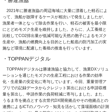
・勝連漁協
2021年に勝連漁協の周辺海域に大量に漂着した軽石によ
って、漁船が故障するケースが相次いで発生しましたが、
漁業者一体となって除去作業を行い、軽石の被害を最小限
にとどめモズク生産を維持しました。さらに、人工養殖と
比較してCO2排出量が低減可能な天然の胞子によるモズク
生産や、漁船の燃費向上を目的とした船底の防汚加工の実
施など環境に配慮した養殖の推進を行っています。
・TOPPANデジタル
TOPPANデジタルは勝連漁協と協力して、漁業DXソリュ
ーションを通じたモズクの生産工程における作業の効率
化・生産量の安定化に寄与しています。今回、重量管理ア
プリでの記録データからクレジット算出における申請収穫
量を算出し、申請作業の負荷軽減に寄与しました。また、
うるま市を拠点とする次世代DX開発拠点やその他拠点との
連携によるICTのノウハウ・知見を活かして藻場面積の計測