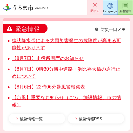
うるま市
閉じる
Language
新着情報
緊急情報
防災一口メモ
線状降水帯による大雨災害発生の危険度が高まる可
能性があります
【8月7日】市役所閉庁のお知らせ
【8月7日】0時30分海中道路・浜比嘉大橋の通行止
めについて
【8月6日】22時06分暴風警報発表
【台風】重要なお知らせ（ごみ、施設情報、市の情
報）
緊急情報一覧
緊急情報RSS