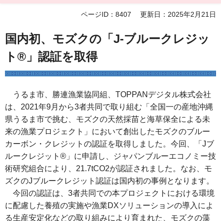
ページID：8407
更新日：2025年2月21日
国内初、モズクの「J-ブルークレジッ
ト®」認証を取得
うるま市、勝連漁業協同組、TOPPANデジタル株式会社
は、2021年9月から3者共同で取り組む「全国一の産地沖縄
県うるま市で挑む、モズクの天然採苗と海草保全による未
来の漁業プロジェクト」において創出したモズクのブルー
カーボン・クレジットの認証を取得しました。今回、「Jブ
ルークレジット®」に申請し、ジャパンブルーエコノミー技
術研究組合により、21.7tCO2が認証されました。なお、モ
ズクのJブルークレジット認証は国内初の事例となります。
今回の認証は、3者共同での本プロジェクトにおける環境
に配慮した養殖の実施や漁業DXソリューションの導入によ
る生産安定化などの取り組みにより育まれた、モズクの藻