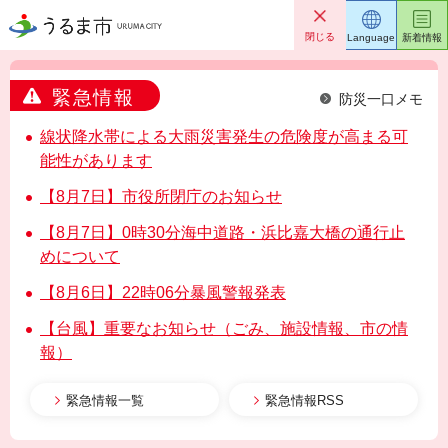
うるま市
閉じる
Language
新着情報
緊急情報
防災一口メモ
線状降水帯による大雨災害発生の危険度が高まる可
能性があります
【8月7日】市役所閉庁のお知らせ
【8月7日】0時30分海中道路・浜比嘉大橋の通行止
めについて
【8月6日】22時06分暴風警報発表
【台風】重要なお知らせ（ごみ、施設情報、市の情
報）
緊急情報一覧
緊急情報RSS