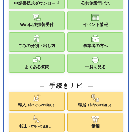
申請書様式ダウンロード
公共施設間バス
Web口座振替受付
イベント情報
ごみの分別・出し方
事業者の方へ
よくある質問
一覧を見る
手続きナビ
転入
転居
（市外からの引越し）
（市内での引越し）
転出
婚姻
（市外への引越し）