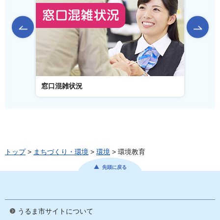
前のスライドを表示
窓口混雑状況
窓口
トップ
>
まちづくり・環境
>
環境
> 環境教育
先頭に戻る
うるま市サイトについて