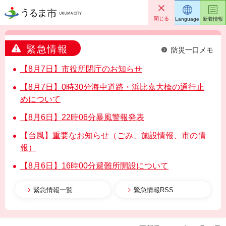
うるま市
閉じる
Language
新着情報
緊急情報
防災一口メモ
【8月7日】市役所閉庁のお知らせ
【8月7日】0時30分海中道路・浜比嘉大橋の通行止
めについて
【8月6日】22時06分暴風警報発表
【台風】重要なお知らせ（ごみ、施設情報、市の情
報）
【8月6日】16時00分避難所開設について
緊急情報一覧
緊急情報RSS