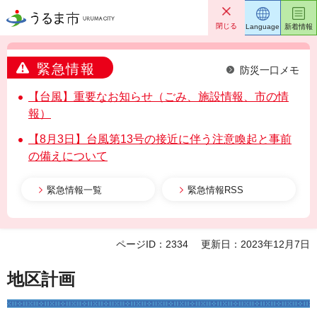
うるま市
閉じる
Language
新着情報
緊急情報
防災一口メモ
【台風】重要なお知らせ（ごみ、施設情報、市の情
報）
【8月3日】台風第13号の接近に伴う注意喚起と事前
の備えについて
緊急情報一覧
緊急情報RSS
ページID：2334
更新日：2023年12月7日
地区計画