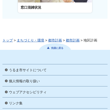
窓口混雑状況
窓口
トップ
>
まちづくり・環境
>
都市計画
>
都市計画
> 地区計画
先頭に戻る
うるま市サイトについて
個人情報の取り扱い
ウェブアクセシビリティ
リンク集