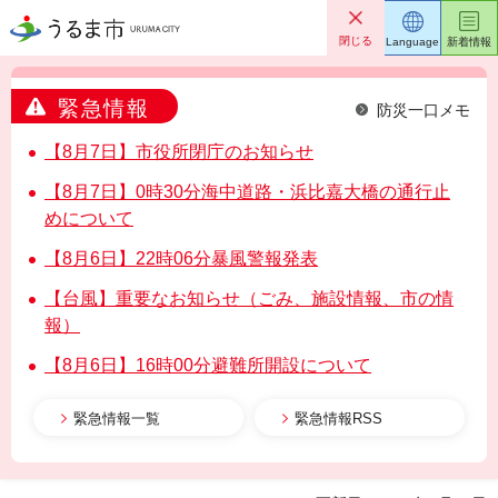
うるま市
閉じる
Language
新着情報
緊急情報
防災一口メモ
【8月7日】市役所閉庁のお知らせ
【8月7日】0時30分海中道路・浜比嘉大橋の通行止
めについて
【8月6日】22時06分暴風警報発表
【台風】重要なお知らせ（ごみ、施設情報、市の情
報）
【8月6日】16時00分避難所開設について
緊急情報一覧
緊急情報RSS