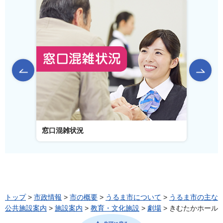
前のスライドを表示
窓口混雑状況
窓口事
トップ
>
市政情報
>
市の概要
>
うるま市について
>
うるま市の主な
公共施設案内
>
施設案内
>
教育・文化施設
>
劇場
> きむたかホール