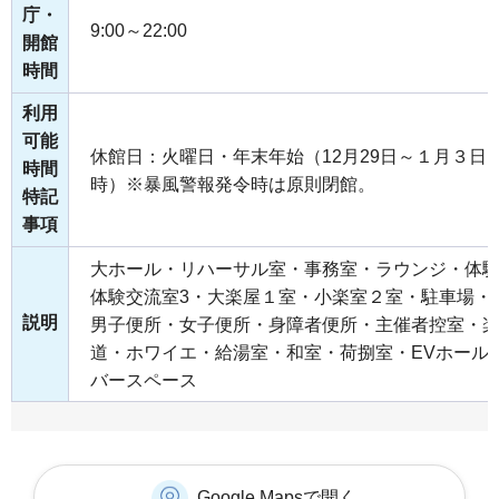
庁・
9:00～22:00
開館
時間
利用
可能
休館日：火曜日・年末年始（12月29日～１月３日
時間
時）※暴風警報発令時は原則閉館。
特記
事項
大ホール・リハーサル室・事務室・ラウンジ・体験
体験交流室3・大楽屋１室・小楽室２室・駐車場・
説明
男子便所・女子便所・身障者便所・主催者控室・
道・ホワイエ・給湯室・和室・荷捌室・EVホール
バースペース
Google Mapsで開く