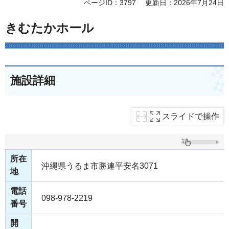
ページID：3797
更新日：2026年7月24日
きむたかホール
施設詳細
スライドで操作
所在
沖縄県うるま市勝連平安名3071
地
電話
098-978-2219
番号
開