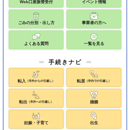
Web口座振替受付
イベント情報
ごみの分別・出し方
事業者の方へ
よくある質問
一覧を見る
手続きナビ
転入
転居
（市外からの引越し）
（市内での引越し）
転出
婚姻
（市外への引越し）
妊娠・子育て
出生