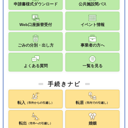
申請書様式ダウンロード
公共施設間バス
Web口座振替受付
イベント情報
ごみの分別・出し方
事業者の方へ
よくある質問
一覧を見る
手続きナビ
転入
転居
（市外からの引越し）
（市内での引越し）
転出
婚姻
（市外への引越し）