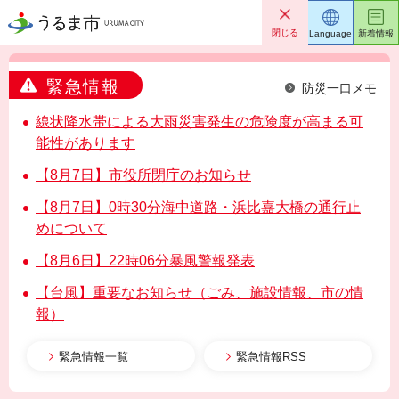
うるま市
閉じる
Language
新着情報
緊急情報
防災一口メモ
線状降水帯による大雨災害発生の危険度が高まる可
能性があります
【8月7日】市役所閉庁のお知らせ
【8月7日】0時30分海中道路・浜比嘉大橋の通行止
めについて
【8月6日】22時06分暴風警報発表
【台風】重要なお知らせ（ごみ、施設情報、市の情
報）
緊急情報一覧
緊急情報RSS