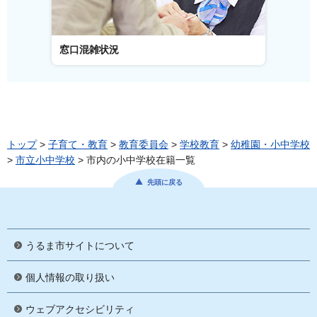
窓口混雑状況
窓口事
トップ
>
子育て・教育
>
教育委員会
>
学校教育
>
幼稚園・小中学校
>
市立小中学校
> 市内の小中学校在籍一覧
先頭に戻る
うるま市サイトについて
個人情報の取り扱い
ウェブアクセシビリティ