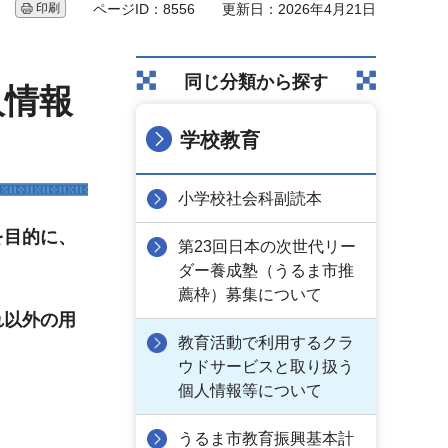
印刷
ページID：8556
更新日：2026年4月21日
同じ分類から探す
人情報
学校教育
小学校社会科副読本
を目的に、
第23回日本の次世代リー
ダー養成塾（うるま市推
薦枠）募集について
れ以外の用
教育活動で利用するクラ
ウドサービスと取り扱う
個人情報等について
うるま市教育振興基本計