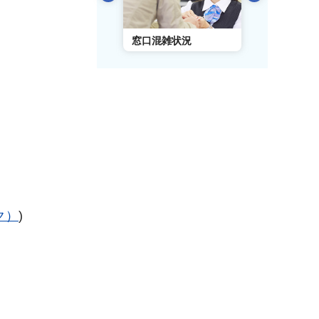
AIチャットボット
窓口混雑状況
窓口事前予
ンク）
)