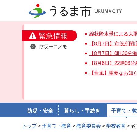
うるま市
線状降水帯による大
緊急情報
【8月7日】市役所閉
防災一口メモ
【8月7日】0時30
【8月6日】22時06
【台風】重要なお知
防災・安全
暮らし・手続き
子育て・
トップ
>
子育て・教育
>
教育委員会
>
学校教育
> 