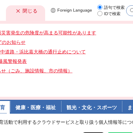
語句で検索
Foreign
Language
閉じる
IDで検索
雨災害発生の危険度が高まる可能性があります
庁のお知らせ
分海中道路・浜比嘉大橋の通行止めについて
分暴風警報発表
らせ（ごみ、施設情報、市の情報）
教育
健康・医療・福祉
観光・文化・スポーツ
ま
教育活動で利用するクラウドサービスと取り扱う個人情報等につ