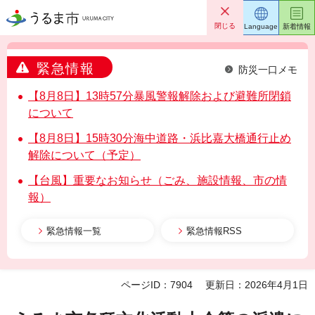
うるま市
閉じる
Language
新着情報
緊急情報
防災一口メモ
【8月8日】13時57分暴風警報解除および避難所閉鎖
について
【8月8日】15時30分海中道路・浜比嘉大橋通行止め
解除について（予定）
【台風】重要なお知らせ（ごみ、施設情報、市の情
報）
緊急情報一覧
緊急情報RSS
ページID：7904
更新日：2026年4月1日