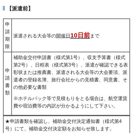
【派遣前】
申
請
10日前
派遣される大会等の
開催日
まで
期
限
補助金交付申請書（様式第1号）、収支予算書（様式
第2号）、日程表（様式第3号）、派遣が確認できる表
申
彰状または推薦書、派遣される大会等の大会要項、派
請
遣者の登録名簿、旅行会社からの見積書、同意書、そ
書
の他必要な書類
類
※ホテルパック等で見積もりをとる場合は、航空運賃
費や宿泊費等の内訳が分かるようにして下さい。
★申請書類を確認し、補助金交付決定通知書（様式第4
号）にて、補助金交付決定額をお知らせ致します。