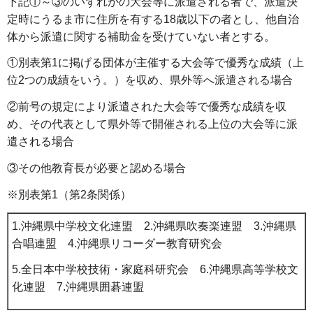
下記①～③のいずれかの大会等に派遣される者で、派遣決
定時にうるま市に住所を有する18歳以下の者とし、他自治
体から派遣に関する補助金を受けていない者とする。
①別表第1に掲げる団体が主催する大会等で優秀な成績（上
位2つの成績をいう。）を収め、県外等へ派遣される場合
②前号の規定により派遣された大会等で優秀な成績を収
め、その代表として県外等で開催される上位の大会等に派
遣される場合
③その他教育長が必要と認める場合
※別表第1（第2条関係）
1.沖縄県中学校文化連盟 2.沖縄県吹奏楽連盟 3.沖縄県
合唱連盟 4.沖縄県リコーダー教育研究会
5.全日本中学校技術・家庭科研究会 6.沖縄県高等学校文
化連盟 7.沖縄県囲碁連盟