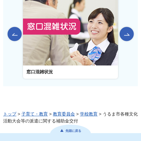
前のスライドを表示
窓口混雑状況
窓口事
トップ
>
子育て・教育
>
教育委員会
>
学校教育
> うるま市各種文化
活動大会等の派遣に関する補助金交付
先頭に戻る