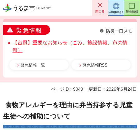
うるま市
閉じる
Language
新着情報
緊急情報
防災一口メモ
【台風】重要なお知らせ（ごみ、施設情報、市の情
報）
緊急情報一覧
緊急情報RSS
ページID：9049
更新日：2026年6月24日
食物アレルギーを理由に弁当持参する児童
生徒への補助について