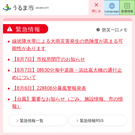
うるま市
閉じる
Language
新着情報
緊急情報
防災一口メモ
線状降水帯による大雨災害発生の危険度が高まる可
能性があります
【8月7日】市役所閉庁のお知らせ
【8月7日】0時30分海中道路・浜比嘉大橋の通行止
めについて
【8月6日】22時06分暴風警報発表
【台風】重要なお知らせ（ごみ、施設情報、市の情
報）
緊急情報一覧
緊急情報RSS