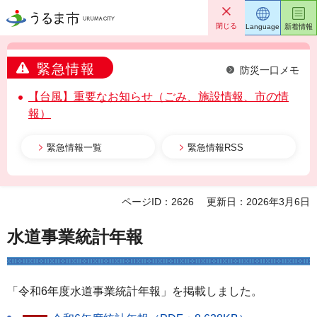
うるま市
閉じる
Language
新着情報
緊急情報
防災一口メモ
【台風】重要なお知らせ（ごみ、施設情報、市の情
報）
緊急情報一覧
緊急情報RSS
ページID：2626
更新日：2026年3月6日
水道事業統計年報
「令和6年度水道事業統計年報」を掲載しました。