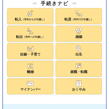
手続きナビ
転入
転居
（市外からの引越し）
（市内での引越し）
転出
婚姻
（市外への引越し）
妊娠・子育て
出生
離婚
就職・転職
マイナンバー
おくやみ