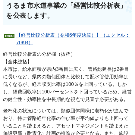
うるま市水道事業の「経営比較分析表」
を公表します。
【経営比較分析表（令和6年度決算）】（エクセル：
70KB）
経営比較分析表の分析欄（抜粋）
【全体総括】
本市は、給水面積が県内3番目に広く、管路総延長は2番目
に長いなど、県内の類似団体と比較して配水管使用効率は
低くなるが、経常収支比率は100％を上回っている。しか
し、経費回収率は100パーセントを下回っているため、経営
の健全性・効率性を中長期的な視点で見直す必要がある。
老朽化の状況については、類似団体同様に老朽化が進んで
おり、特に管路経年化率の伸び率が平均値よりも上回って
いることを踏まえると、アセットマネジメントを踏まえた
施設更新（耐震化）計画の推進が必要となる。また、施設