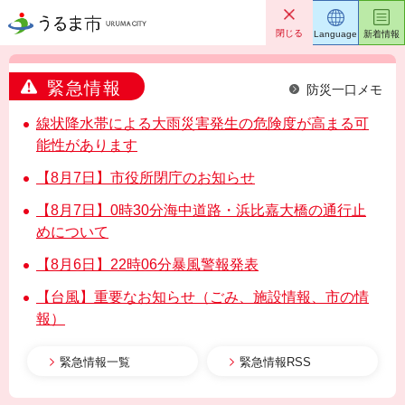
うるま市
閉じる
Language
新着情報
緊急情報
防災一口メモ
線状降水帯による大雨災害発生の危険度が高まる可
能性があります
【8月7日】市役所閉庁のお知らせ
【8月7日】0時30分海中道路・浜比嘉大橋の通行止
めについて
【8月6日】22時06分暴風警報発表
【台風】重要なお知らせ（ごみ、施設情報、市の情
報）
緊急情報一覧
緊急情報RSS