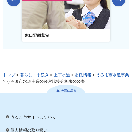
窓口混雑状況
窓口事
トップ
>
暮らし・手続き
>
上下水道
>
財政情報
>
うるま市水道事業
> うるま市水道事業の経営比較分析表の公表
先頭に戻る
うるま市サイトについて
個人情報の取り扱い