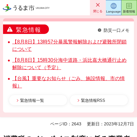
うるま市
閉じる
Language
新着情報
緊急情報
防災一口メモ
【8月8日】13時57分暴風警報解除および避難所閉鎖
について
【8月8日】15時30分海中道路・浜比嘉大橋通行止め
解除について（予定）
【台風】重要なお知らせ（ごみ、施設情報、市の情
報）
緊急情報一覧
緊急情報RSS
ページID：2643
更新日：2023年12月7日