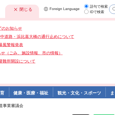
語句で検索
Foreign
Language
閉じる
IDで検索
庁のお知らせ
分海中道路・浜比嘉大橋の通行止めについて
分暴風警報発表
らせ（ごみ、施設情報、市の情報）
分避難所開設について
教育
健康・医療・福祉
観光・文化・スポーツ
ま
水道事業審議会