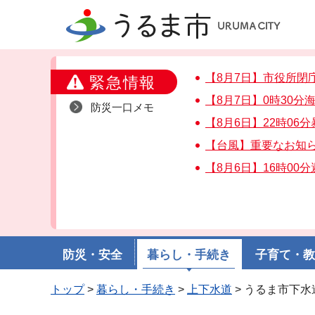
うるま市
【8月7日】市役所閉
緊急情報
【8月7日】0時30
防災一口メモ
【8月6日】22時06
【台風】重要なお知
【8月6日】16時00
防災・安全
暮らし・手続き
子育て・
トップ
>
暮らし・手続き
>
上下水道
> うるま市下