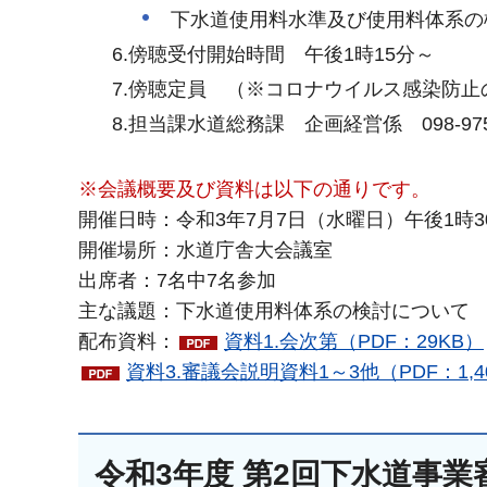
下水道使用料水準及び使用料体系の
6.傍聴受付開始時間 午後1時15分～
7.傍聴定員 （※コロナウイルス感染防
8.担当課水道総務課 企画経営係 098-975-
※会議概要及び資料は以下の通りです。
開催日時：令和3年7月7日（水曜日）午後1時3
開催場所：水道庁舎大会議室
出席者：7名中7名参加
主な議題：下水道使用料体系の検討について
配布資料：
資料1.会次第（PDF：29KB）
資料3.審議会説明資料1～3他（PDF：1,4
令和3年度 第2回下水道事業