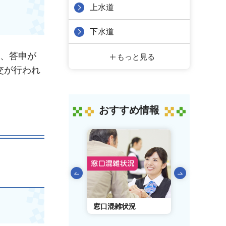
上水道
下水道
し、答申が
もっと見る
交が行われ
おすすめ情報
前のスライドを表示
AIチャットボット
窓口混雑状況
窓口事前予