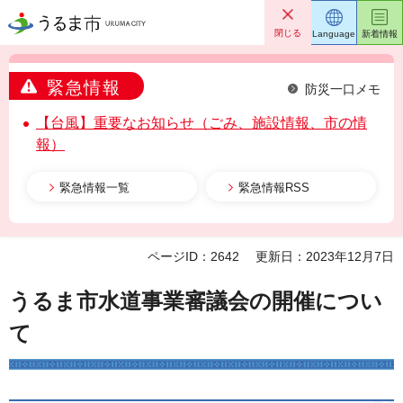
うるま市
閉じる
Language
新着情報
緊急情報
防災一口メモ
【台風】重要なお知らせ（ごみ、施設情報、市の情
報）
緊急情報一覧
緊急情報RSS
ページID：2642
更新日：2023年12月7日
うるま市水道事業審議会の開催につい
て