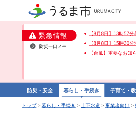
うるま市
【8月8日】13時5
緊急情報
【8月8日】15時3
防災一口メモ
【台風】重要なお知
防災・安全
暮らし・手続き
子育て・
トップ
>
暮らし・手続き
>
上下水道
>
事業者向け
>