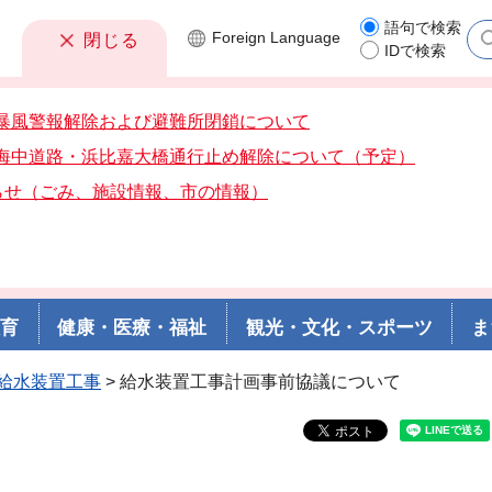
語句で検索
Foreign
Language
閉じる
IDで検索
7分暴風警報解除および避難所閉鎖について
0分海中道路・浜比嘉大橋通行止め解除について（予定）
らせ（ごみ、施設情報、市の情報）
教育
健康・医療・福祉
観光・文化・スポーツ
ま
給水装置工事
> 給水装置工事計画事前協議について