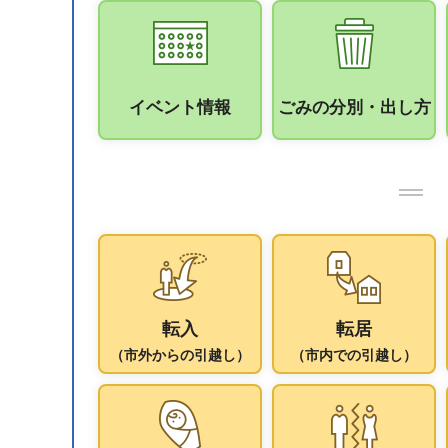
イベント情報
ごみの分別・出し方
転入
転居
（市外からの引越し）
（市内での引越し）