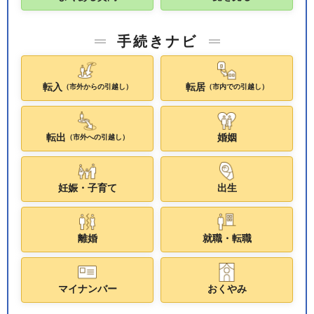
手続きナビ
転入
転居
（市外からの引越し）
（市内での引越し）
転出
婚姻
（市外への引越し）
妊娠・子育て
出生
離婚
就職・転職
マイナンバー
おくやみ