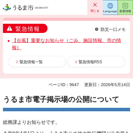
うるま市
閉じる
Language
新着情報
緊急情報
防災一口メモ
【台風】重要なお知らせ（ごみ、施設情報、市の情
報）
緊急情報一覧
緊急情報RSS
ページID：9647
更新日：2026年5月14日
うるま市電子掲示場の公開について
総務課よりお知らせです。