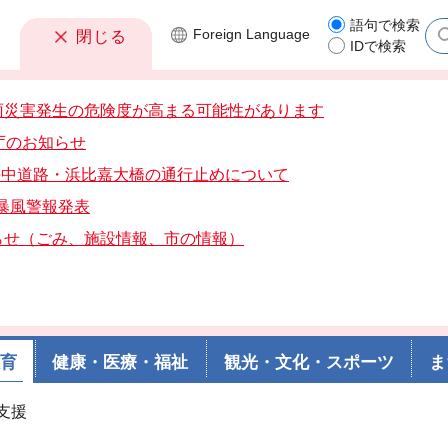
語句で検索
Foreign
Language
閉じる
IDで検索
雨災害発生の危険度が高まる可能性があります
庁のお知らせ
分海中道路・浜比嘉大橋の通行止めについて
分暴風警報発表
らせ（ごみ、施設情報、市の情報）
教育
健康・医療・福祉
観光・文化・スポーツ
ま
支援