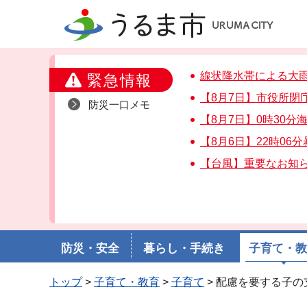
うるま市
線状降水帯による大
緊急情報
【8月7日】市役所閉
防災一口メモ
【8月7日】0時30
【8月6日】22時06
【台風】重要なお知
防災・安全
暮らし・手続き
子育て・
トップ
>
子育て・教育
>
子育て
> 配慮を要する子の