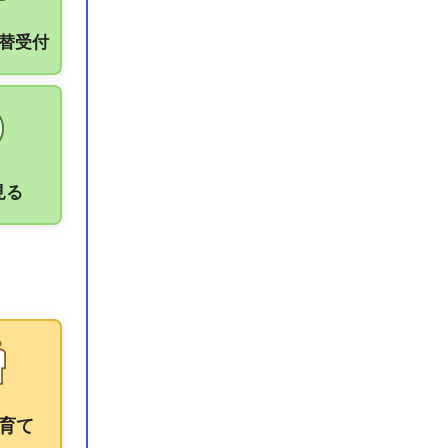
振替受付
見る
育て