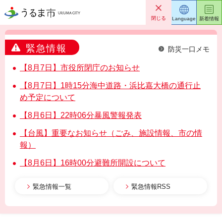
うるま市
閉じる
Language
新着情報
緊急情報
防災一口メモ
【8月7日】市役所閉庁のお知らせ
【8月7日】1時15分海中道路・浜比嘉大橋の通行止
め予定について
【8月6日】22時06分暴風警報発表
【台風】重要なお知らせ（ごみ、施設情報、市の情
報）
【8月6日】16時00分避難所開設について
緊急情報一覧
緊急情報RSS