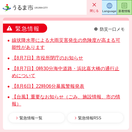
うるま市
閉じる
Language
新着情報
緊急情報
防災一口メモ
線状降水帯による大雨災害発生の危険度が高まる可
能性があります
【8月7日】市役所閉庁のお知らせ
【8月7日】0時30分海中道路・浜比嘉大橋の通行止
めについて
【8月6日】22時06分暴風警報発表
【台風】重要なお知らせ（ごみ、施設情報、市の情
報）
緊急情報一覧
緊急情報RSS