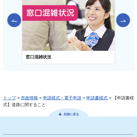
前のスライドを表示
窓口混雑状況
窓口事
トップ
>
市政情報
>
申請様式・電子申請
>
申請書様式
> 【申請書様
式】道路に関すること
先頭に戻る