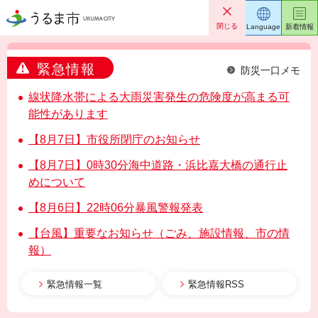
うるま市
閉じる
Language
新着情報
緊急情報
防災一口メモ
線状降水帯による大雨災害発生の危険度が高まる可
能性があります
【8月7日】市役所閉庁のお知らせ
【8月7日】0時30分海中道路・浜比嘉大橋の通行止
めについて
【8月6日】22時06分暴風警報発表
【台風】重要なお知らせ（ごみ、施設情報、市の情
報）
緊急情報一覧
緊急情報RSS