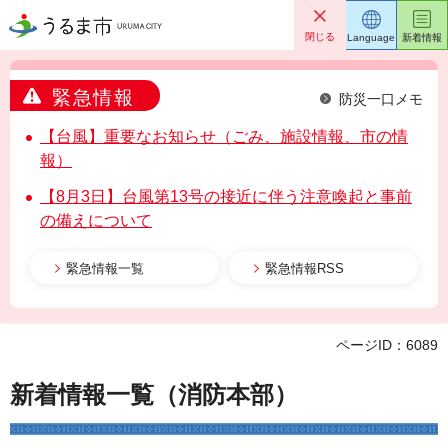
うるま市
閉じる
Language
新着情報
緊急情報
防災一口メモ
【台風】重要なお知らせ（ごみ、施設情報、市の情
報）
【8月3日】台風第13号の接近に伴う注意喚起と事前
の備えについて
緊急情報一覧
緊急情報RSS
ページID：6089
新着情報一覧（消防本部）