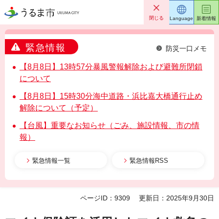
うるま市
閉じる
Language
新着情報
緊急情報
防災一口メモ
【8月8日】13時57分暴風警報解除および避難所閉鎖
について
【8月8日】15時30分海中道路・浜比嘉大橋通行止め
解除について（予定）
【台風】重要なお知らせ（ごみ、施設情報、市の情
報）
緊急情報一覧
緊急情報RSS
ページID：9309
更新日：2025年9月30日