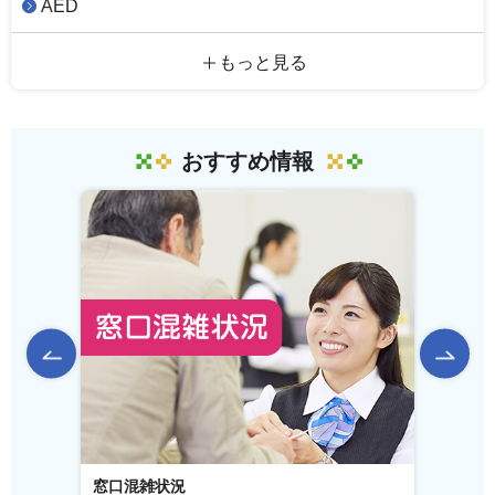
AED
もっと見る
おすすめ情報
前のスライドを表示
窓口混雑状況
窓口事