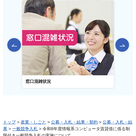
前のスライドを表示
窓口混雑状況
窓口事
トップ
>
産業・しごと
>
公募・入札・結果・契約
>
公募・入札・結
果
>
一般競争入札
> 令和8年度情報系コンピュータ賃貸借に係る制
限付き一般競争入札の実施について