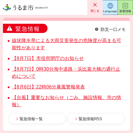
うるま市
閉じる
Language
新着情報
緊急情報
防災一口メモ
線状降水帯による大雨災害発生の危険度が高まる可
能性があります
【8月7日】市役所閉庁のお知らせ
【8月7日】0時30分海中道路・浜比嘉大橋の通行止
めについて
【8月6日】22時06分暴風警報発表
【台風】重要なお知らせ（ごみ、施設情報、市の情
報）
緊急情報一覧
緊急情報RSS