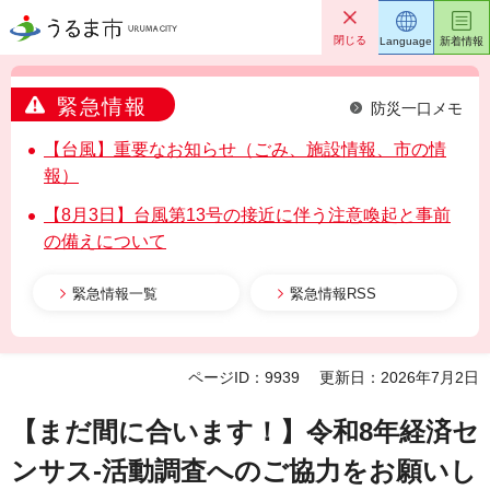
うるま市
閉じる
Language
新着情報
緊急情報
防災一口メモ
【台風】重要なお知らせ（ごみ、施設情報、市の情
報）
【8月3日】台風第13号の接近に伴う注意喚起と事前
の備えについて
緊急情報一覧
緊急情報RSS
ページID：9939
更新日：2026年7月2日
【まだ間に合います！】令和8年経済セ
ンサス-活動調査へのご協力をお願いし