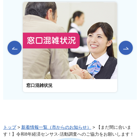
前のスライドを表示
窓口混雑状況
窓口事
トップ
>
新着情報一覧（市からのお知らせ）
> 【まだ間に合いま
す！】令和8年経済センサス-活動調査へのご協力をお願いします！