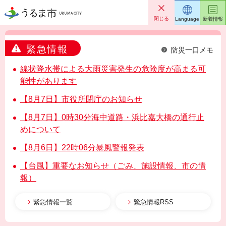
うるま市
閉じる
Language
新着情報
緊急情報
防災一口メモ
線状降水帯による大雨災害発生の危険度が高まる可
能性があります
【8月7日】市役所閉庁のお知らせ
【8月7日】0時30分海中道路・浜比嘉大橋の通行止
めについて
【8月6日】22時06分暴風警報発表
【台風】重要なお知らせ（ごみ、施設情報、市の情
報）
緊急情報一覧
緊急情報RSS