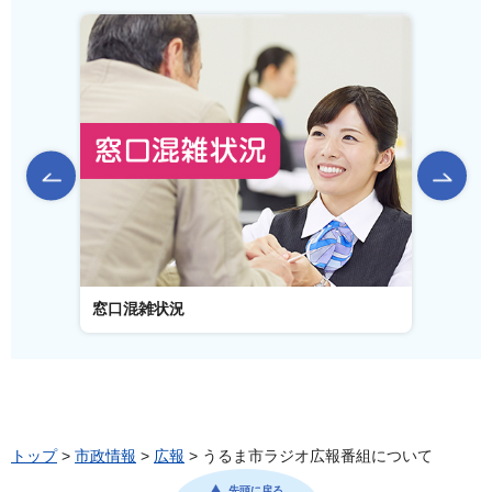
前のスライドを表示
窓口混雑状況
窓口事
トップ
>
市政情報
>
広報
> うるま市ラジオ広報番組について
先頭に戻る