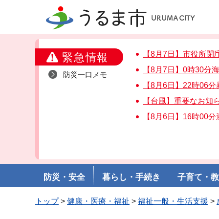
うるま市
【8月7日】市役所閉
緊急情報
【8月7日】0時30
防災一口メモ
【8月6日】22時06
【台風】重要なお知
【8月6日】16時00
防災・安全
暮らし・手続き
子育て・
トップ
>
健康・医療・福祉
>
福祉一般・生活支援
>