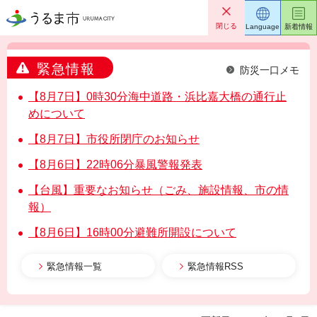
うるま市
閉じる
Language
新着情報
緊急情報
防災一口メモ
【8月7日】0時30分海中道路・浜比嘉大橋の通行止
めについて
【8月7日】市役所閉庁のお知らせ
【8月6日】22時06分暴風警報発表
【台風】重要なお知らせ（ごみ、施設情報、市の情
報）
【8月6日】16時00分避難所開設について
緊急情報一覧
緊急情報RSS