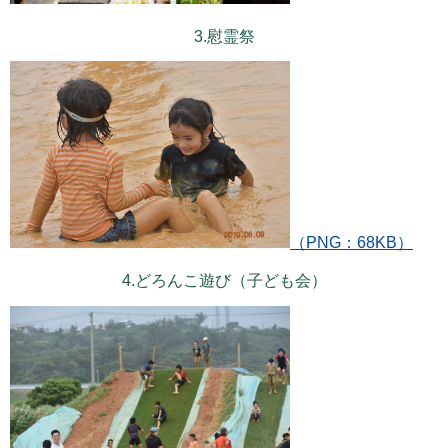
3.慰霊祭
（PNG：68KB）
4.どろんこ遊び（子ども会）