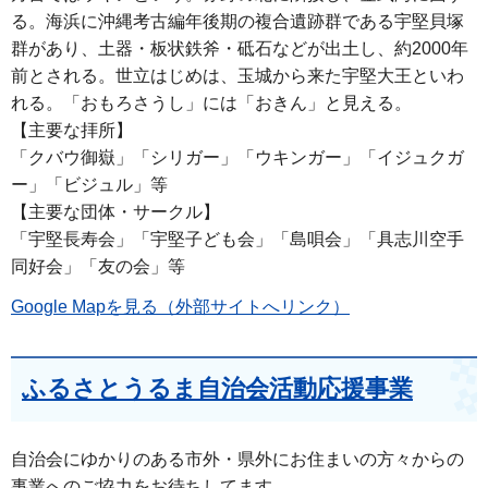
る。海浜に沖縄考古編年後期の複合遺跡群である宇堅貝塚
群があり、土器・板状鉄斧・砥石などが出土し、約2000年
前とされる。世立はじめは、玉城から来た宇堅大王といわ
れる。「おもろさうし」には「おきん」と見える。
【主要な拝所】
「クバウ御嶽」「シリガー」「ウキンガー」「イジュクガ
ー」「ビジュル」等
【主要な団体・サークル】
「宇堅長寿会」「宇堅子ども会」「島唄会」「具志川空手
同好会」「友の会」等
Google Mapを見る（外部サイトへリンク）
ふるさとうるま自治会活動応援事業
自治会にゆかりのある市外・県外にお住まいの方々からの
事業へのご協力をお待ちしてます。