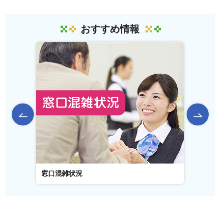
おすすめ情報
前のスライドを表示
窓口混雑状況
窓口事