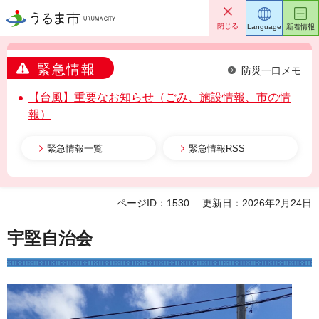
うるま市
閉じる
Language
新着情報
緊急情報
防災一口メモ
【台風】重要なお知らせ（ごみ、施設情報、市の情
報）
緊急情報一覧
緊急情報RSS
ページID：1530
更新日：2026年2月24日
宇堅自治会