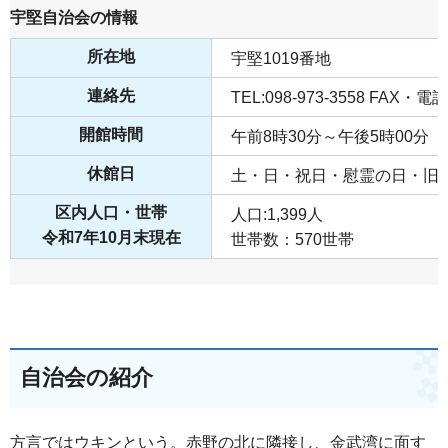
宇堅自治会の情報
所在地
宇堅1019番地
連絡先
TEL:098-973-3558 FAX・
開館時間
午前8時30分～午後5時00分
休館日
土・日・祝日・慰霊の日・旧
区内人口・世帯
人口:1,399人
令和7年10月末現在
世帯数：570世帯
自治会の紹介
方言ではウキンという。赤野の北に隣接し、金武湾に面す