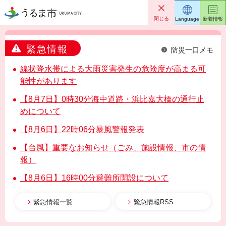
うるま市
閉じる
Language
新着情報
緊急情報
防災一口メモ
線状降水帯による大雨災害発生の危険度が高まる可
能性があります
【8月7日】0時30分海中道路・浜比嘉大橋の通行止
めについて
【8月6日】22時06分暴風警報発表
【台風】重要なお知らせ（ごみ、施設情報、市の情
報）
【8月6日】16時00分避難所開設について
緊急情報一覧
緊急情報RSS