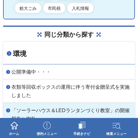
粗大ごみ
市民税
入札情報
同じ分類から探す
環境
公開準備中・・・
衣類等回収ボックスの運用に伴う寄付金贈呈式を実施
しました
「ソーラーハウス＆LEDランタンづくり教室」の開催
報告と御礼
第2次うるま市環境基本計画の策定について
ホーム
便利メニュー
手続きナビ
検索メニュー