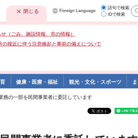
語句で検索
Foreign
Language
閉じる
IDで検索
らせ（ごみ、施設情報、市の情報）
3号の接近に伴う注意喚起と事前の備えについて
教育
健康・医療・福祉
観光・文化・スポーツ
ま
口業務の一部を民間事業者に委託しています