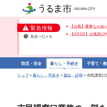
うるま市
【台風】重要なお知
緊急情報
【8月3日】台風第1
防災一口メモ
防災・安全
暮らし・手続き
子育て・
トップ
>
暮らし・手続き
>
届出・証明
> 市民課窓