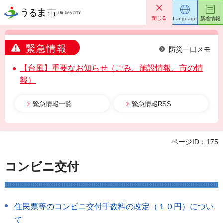
うるま市
閉じる
Language
新着情報
緊急情報
防災一口メモ
【台風】重要なお知らせ（ごみ、施設情報、市の情
報）
緊急情報一覧
緊急情報RSS
ページID：175
コンビニ交付
住民票等のコンビニ交付手数料の改定（１０円）につい
て