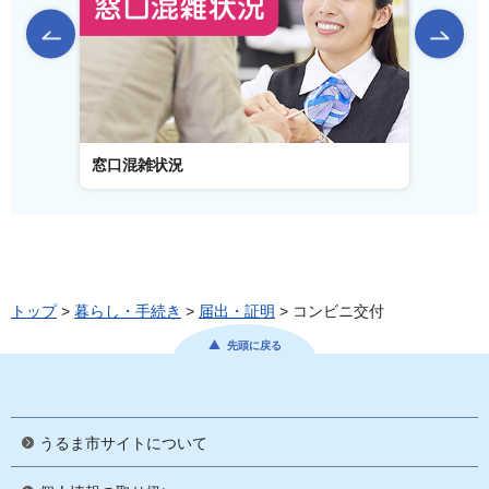
前のスライドを表示
窓口混雑状況
窓口事
トップ
>
暮らし・手続き
>
届出・証明
> コンビニ交付
先頭に戻る
うるま市サイトについて