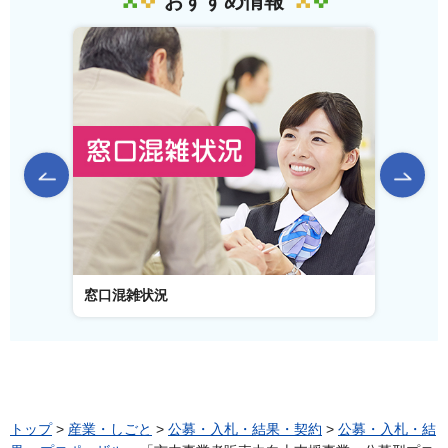
おすすめ情報
前のスライドを表示
窓口混雑状況
窓口事
トップ
>
産業・しごと
>
公募・入札・結果・契約
>
公募・入札・結